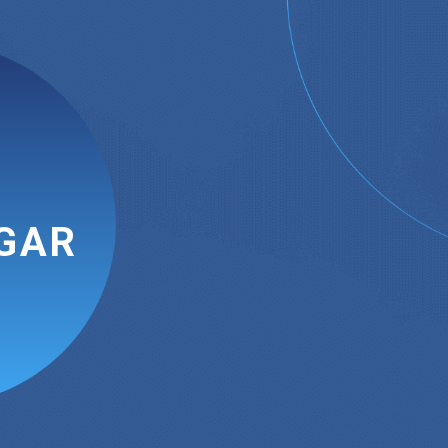
GAR
e mueva