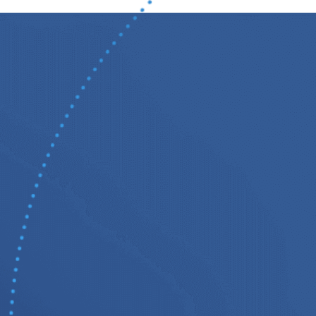
Dile adiós
A LAS C