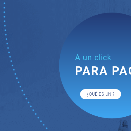
A un click
PARA PA
¿QUÉ ES UNI?
Que lo único que s