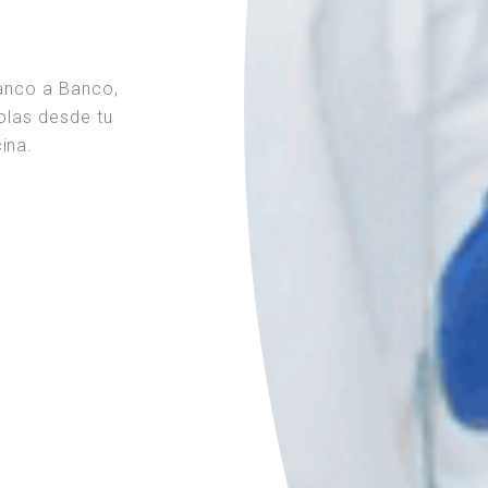
Banco a Banco,
dolas desde tu
ina.